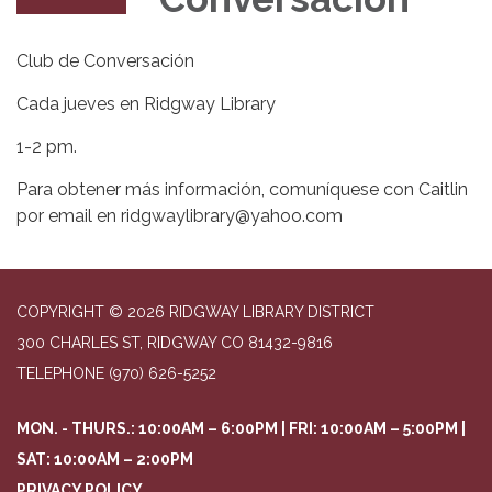
Club de Conversación
Cada jueves en Ridgway Library
1-2 pm.
Para obtener más información, comuníquese con Caitlin
por email en ridgwaylibrary@yahoo.com
COPYRIGHT © 2026 RIDGWAY LIBRARY DISTRICT
300 CHARLES ST, RIDGWAY CO 81432-9816
TELEPHONE
(970) 626-5252
MON. - THURS.: 10:00AM – 6:00PM | FRI: 10:00AM – 5:00PM |
SAT: 10:00AM – 2:00PM
PRIVACY POLICY