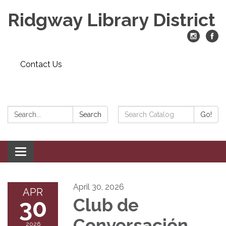
Ridgway Library District
Contact Us
Search:
Search
Search
Go!
Catalog:
Toggle
navigation
April 30, 2026
APR
30
Club de
Conversación
2026