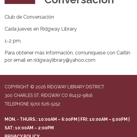
Club de Conversación
Cada jueves en Ridgway Library
1-2 pm.
Para obtener más información, comuníquese con Caitlin
por email en ridgwaylibrary@yahoo.com
COPYRIGHT © 2026 RIDGWAY LIBRARY DISTRICT
300 CHARLES ST, RIDGWAY CO 81432-9816
TELEPHONE
(970) 626-5252
MON. - THURS.: 10:00AM – 6:00PM | FRI: 10:00AM – 5:00PM |
SAT: 10:00AM – 2:00PM
PRIVACY POLICY