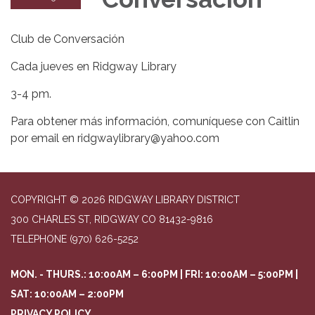
Club de Conversación
Cada jueves en Ridgway Library
3-4 pm.
Para obtener más información, comuníquese con Caitlin
por email en ridgwaylibrary@yahoo.com
COPYRIGHT © 2026 RIDGWAY LIBRARY DISTRICT
300 CHARLES ST, RIDGWAY CO 81432-9816
TELEPHONE
(970) 626-5252
MON. - THURS.: 10:00AM – 6:00PM | FRI: 10:00AM – 5:00PM |
SAT: 10:00AM – 2:00PM
PRIVACY POLICY