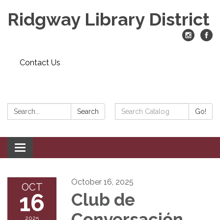
Ridgway Library District
Contact Us
Search:
Search
Search
Go!
Catalog:
Toggle
navigation
October 16, 2025
OCT
16
Club de
Conversación
2025